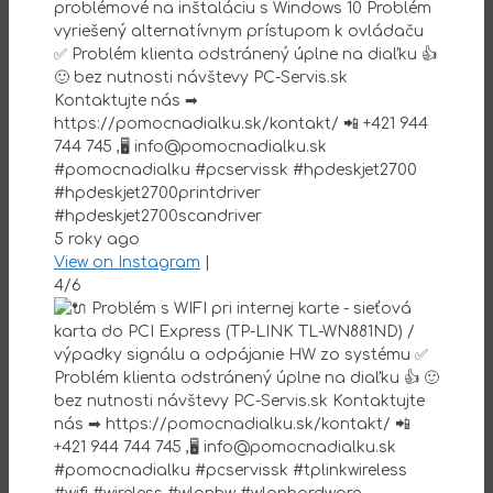
problémové na inštaláciu s Windows 10 Problém
vyriešený alternatívnym prístupom k ovládaču
✅ Problém klienta odstránený úplne na diaľku 👍
🙂 bez nutnosti návštevy PC-Servis.sk
Kontaktujte nás ➡
https://pomocnadialku.sk/kontakt/ 📲 +421 944
744 745 ,🖥 info@pomocnadialku.sk
#pomocnadialku #pcservissk #hpdeskjet2700
#hpdeskjet2700printdriver
#hpdeskjet2700scandriver
5 roky ago
View on Instagram
|
4/6