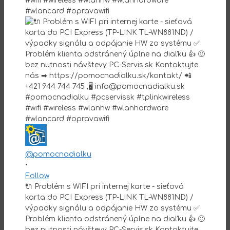
@pomocnadialku
•
Follow
🔌 Problém s WIFI pri internej karte - sieťová
karta do PCI Express (TP-LINK TL-WN881ND) /
výpadky signálu a odpájanie HW zo systému ✅
Problém klienta odstránený úplne na diaľku 👍 🙂
bez nutnosti návštevy PC-Servis.sk Kontaktujte