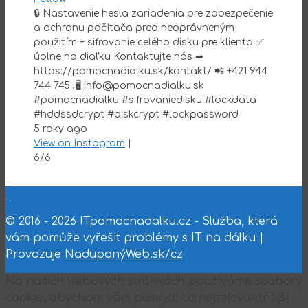
🔒 Nastavenie hesla zariadenia pre zabezpečenie
a ochranu počítača pred neoprávneným
použitím + sifrovanie celého disku pre klienta ✅
úplne na diaľku Kontaktujte nás ➡
https://pomocnadialku.sk/kontakt/ 📲 +421 944
744 745 ,🖥 info@pomocnadialku.sk
#pomocnadialku #sifrovaniedisku #lockdata
#hddssdcrypt #diskcrypt #lockpassword
5 roky ago
View on Instagram
|
6/6
© 2016 - 2026 ITpomocnadalku.cz - Služba, která
vám pomůže vyřešit problémy s IT na dálku |
Provozuje
NadupanýWeb.sk/cz
Na našich webových stránkách používáme soubory
cookie, abychom vám poskytli co nejrelevantnější