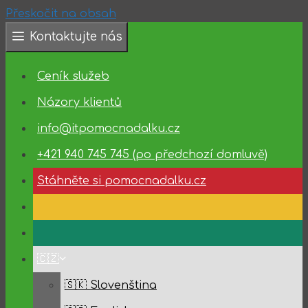
Přeskočit na obsah
Kontaktujte nás
❗️Dostupnost
technické
Ceník služeb
podpory
✅
Názory klientů
10.08.2026
info@itpomocnadalku.cz
–
14.08.2026
+421 940 745 745 (po předchozí domluvě)
✅
Stáhněte si pomocnadalku.cz
🇨🇿
🇸🇰 Slovenština