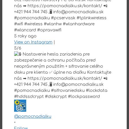
nás ➡ https://pomocnadialku.sk/kontakt/ 📲
+421 944 744 745 ,🖥 info@pomocnadialku.sk
#pomocnadialku #pcservissk #tplinkwireless
#wifi #wireless #wlanhw #wlanhardware
#wlancard #opravawifi
5 roky ago
View on Instagram
|
5/6
@pomocnadialku
•
Follow