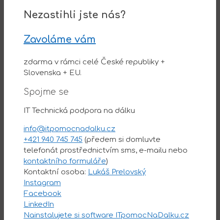
Nezastihli jste nás?
Zavoláme vám
zdarma v rámci celé České republiky +
Slovenska + EU.
Spojme se
IT Technická podpora na dálku
info@itpomocnadalku.cz
+421 940 745 745
(předem si domluvte
telefonát prostřednictvím sms, e-mailu nebo
kontaktního formuláře
)
Kontaktní osoba:
Lukáš Prelovský
Instagram
Facebook
LinkedIn
Nainstalujete si software ITpomocNaDalku.cz