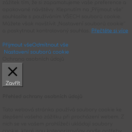
zážitek tím, že si zapamatujeme vaše preference a
opakované návštěvy. Klepnutím na „Přijmout vše“
souhlasíte s používáním VŠECH souborů cookie.
Můžete však navštívit „Nastavení souborů cookie“
a poskytnout kontrolovaný souhlas.
Přečtěte si více
Přijmout vše
Odmítnout vše
Nastavení souborů cookie
Ochrana osobních údajů
Zavřít
Přehled ochrany osobních údajů
Tato webová stránka používá soubory cookie ke
zlepšení vašeho zážitku při procházení webem. Z
nich se ve vašem prohlížeči ukládají soubory
cookie, které jsou kategorizovány podle potřeby,