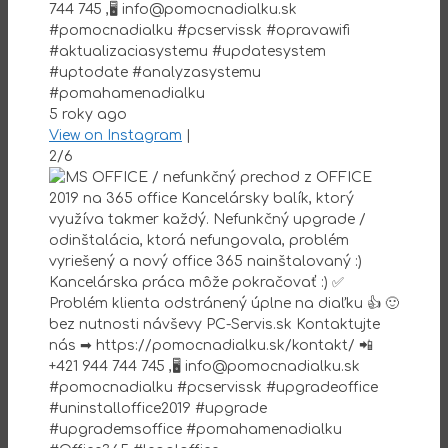
744 745 ,🖥 info@pomocnadialku.sk
#pomocnadialku #pcservissk #opravawifi
#aktualizaciasystemu #updatesystem
#uptodate #analyzasystemu
#pomahamenadialku
5 roky ago
View on Instagram
|
2/6