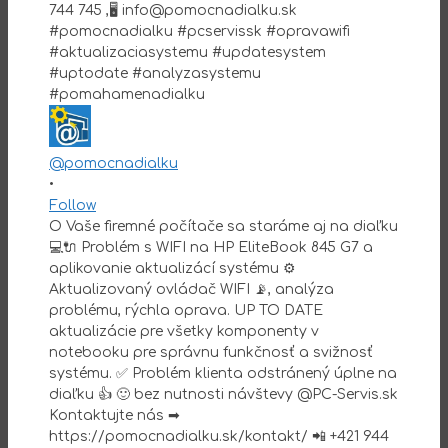
@pomocnadialku
•
Follow
O Vaše firemné počítače sa staráme aj na diaľku
💻🔌 Problém s WIFI na HP EliteBook 845 G7 a
aplikovanie aktualizácí systému ⚙️
Aktualizovaný ovládač WIFI 📡, analýza
problému, rýchla oprava. UP TO DATE
aktualizácie pre všetky komponenty v
notebooku pre správnu funkčnosť a svižnosť
systému. ✅ Problém klienta odstránený úplne na
diaľku 👍 🙂 bez nutnosti návštevy @PC-Servis.sk
Kontaktujte nás ➡
https://pomocnadialku.sk/kontakt/ 📲 +421 944