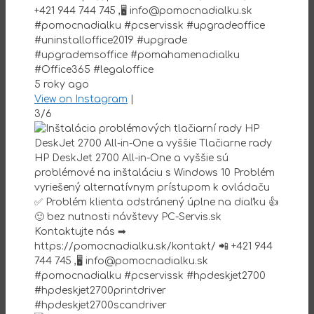
+421 944 744 745 ,🖥 info@pomocnadialku.sk
#pomocnadialku #pcservissk #upgradeoffice
#uninstalloffice2019 #upgrade
#upgrademsoffice #pomahamenadialku
#Office365 #legaloffice
5 roky ago
View on Instagram
|
3/6