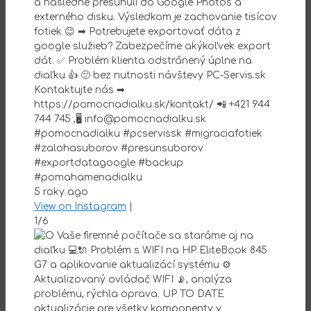
a následne presunuli do Google Photos a
externého disku. Výsledkom je zachovanie tisícov
fotiek 😉 ➡ Potrebujete exportovať dáta z
google služieb? Zabezpečíme akýkoľvek export
dát. ✅ Problém klienta odstránený úplne na
diaľku 👍 🙂 bez nutnosti návštevy PC-Servis.sk
Kontaktujte nás ➡
https://pomocnadialku.sk/kontakt/ 📲 +421 944
744 745 ,🖥 info@pomocnadialku.sk
#pomocnadialku #pcservissk #migraciafotiek
#zalohasuborov #presunsuborov
#exportdatagoogle #backup
#pomahamenadialku
5 roky ago
View on Instagram
|
1/6