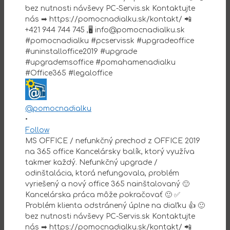
@pomocnadialku
•
Follow
MS OFFICE / nefunkčný prechod z OFFICE 2019
na 365 office Kancelársky balík, ktorý využíva
takmer každý. Nefunkčný upgrade /
odinštalácia, ktorá nefungovala, problém
vyriešený a nový office 365 nainštalovaný 🙂
Kancelárska práca môže pokračovať 🙂 ✅
Problém klienta odstránený úplne na diaľku 👍 🙂
bez nutnosti návševy PC-Servis.sk Kontaktujte
nás ➡ https://pomocnadialku.sk/kontakt/ 📲