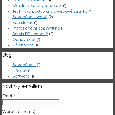
Ochrana soukromí
(6)
Mobilní telefony a tablety
(1)
Technická podpora pro webové stránky
(4)
Bezpečnost webů
(2)
Seo služby
(1)
Profesionální copywriting
(1)
Servis PC - osobně
(2)
Obnova dat
(1)
Záloha dat
(1)
Blog
Bezpečnost
(1)
Návody
(1)
Software
(1)
Novinky e-mailem
Email
*
Vybrať zoznam(y):