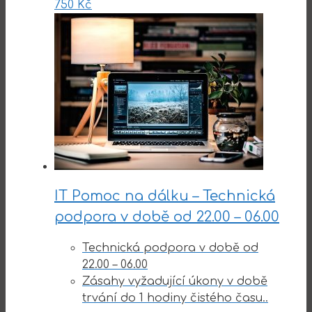
750
Kč
IT Pomoc na dálku – Technická
podpora v době od 22.00 – 06.00
Technická podpora v době od
22.00 – 06.00
Zásahy vyžadující úkony v době
trvání do 1 hodiny čistého času..