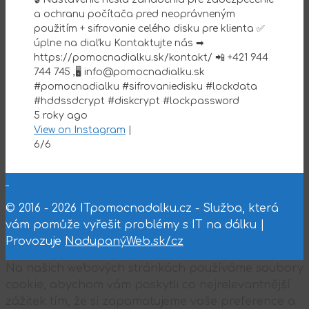
a ochranu počítača pred neoprávneným
použitím + sifrovanie celého disku pre klienta ✅
úplne na diaľku Kontaktujte nás ➡
https://pomocnadialku.sk/kontakt/ 📲 +421 944
744 745 ,🖥 info@pomocnadialku.sk
#pomocnadialku #sifrovaniedisku #lockdata
#hddssdcrypt #diskcrypt #lockpassword
5 roky ago
View on Instagram
|
6/6
© 2016 - 2026 ITpomocnadalku.cz - Služba, která
vám pomůže vyřešit problémy s IT na dálku |
Provozuje
NadupanýWeb.sk/cz
Na našich webových stránkách používáme soubory
cookie, abychom vám poskytli co nejrelevantnější
zážitek tím, že si zapamatujeme vaše preference a