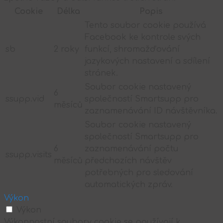
Cookie
Délka
Popis
Tento soubor cookie používá
Facebook ke kontrole svých
sb
2 roky
funkcí, shromažďování
jazykových nastavení a sdílení
stránek.
Soubor cookie nastavený
6
ssupp.vid
společností Smartsupp pro
měsíců
zaznamenávání ID návštěvníka.
Soubor cookie nastavený
společností Smartsupp pro
6
zaznamenávání počtu
ssupp.visits
měsíců
předchozích návštěv
potřebných pro sledování
automatických zpráv.
Výkon
Výkon
Výkonnostní soubory cookie se používají k