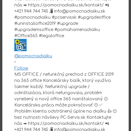
@pomocnadialku
•
Follow
MS OFFICE / nefunkčný prechod z OFFICE 2019
na 365 office Kancelársky balík, ktorý využíva
takmer každý. Nefunkčný upgrade /
odinštalácia, ktorá nefungovala, problém
vyriešený a nový office 365 nainštalovaný 🙂
Kancelárska práca môže pokračovať 🙂 ✅
Problém klienta odstránený úplne na diaľku 👍 🙂
bez nutnosti návševy PC-Servis.sk Kontaktujte
nás ➡ https://pomocnadialku.sk/kontakt/ 📲
+421 944 744 745 ,🖥 info@pomocnadialku.sk