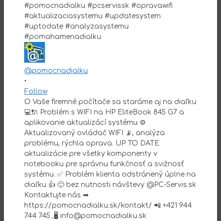
@pomocnadialku
•
Follow
O Vaše firemné počítače sa staráme aj na diaľku
💻🔌 Problém s WIFI na HP EliteBook 845 G7 a
aplikovanie aktualizácí systému ⚙️
Aktualizovaný ovládač WIFI 📡, analýza
problému, rýchla oprava. UP TO DATE
aktualizácie pre všetky komponenty v
notebooku pre správnu funkčnosť a svižnosť
systému. ✅ Problém klienta odstránený úplne na
diaľku 👍 🙂 bez nutnosti návštevy @PC-Servis.sk
Kontaktujte nás ➡
https://pomocnadialku.sk/kontakt/ 📲 +421 944
744 745 ,🖥 info@pomocnadialku.sk