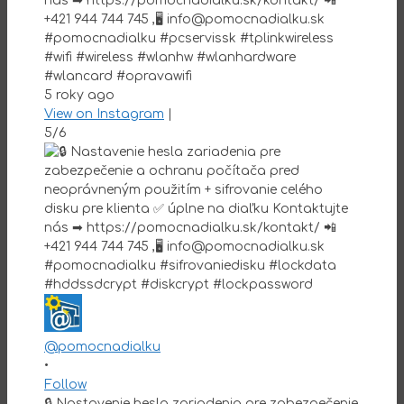
nás ➡ https://pomocnadialku.sk/kontakt/ 📲
+421 944 744 745 ,🖥 info@pomocnadialku.sk
#pomocnadialku #pcservissk #tplinkwireless
#wifi #wireless #wlanhw #wlanhardware
#wlancard #opravawifi
5 roky ago
View on Instagram
|
5/6
@pomocnadialku
•
Follow
🔒 Nastavenie hesla zariadenia pre zabezpečenie