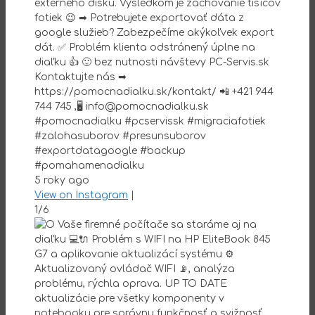
externého disku. Výsledkom je zachovanie tisícov
fotiek 😉 ➡ Potrebujete exportovať dáta z
google služieb? Zabezpečíme akýkoľvek export
dát. ✅ Problém klienta odstránený úplne na
diaľku 👍 🙂 bez nutnosti návštevy PC-Servis.sk
Kontaktujte nás ➡
https://pomocnadialku.sk/kontakt/ 📲 +421 944
744 745 ,🖥 info@pomocnadialku.sk
#pomocnadialku #pcservissk #migraciafotiek
#zalohasuborov #presunsuborov
#exportdatagoogle #backup
#pomahamenadialku
5 roky ago
View on Instagram
|
1/6