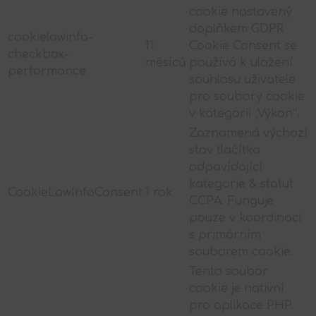
cookie nastavený
doplňkem GDPR
cookielawinfo-
11
Cookie Consent se
checkbox-
měsíců
používá k uložení
performance
souhlasu uživatele
pro soubory cookie
v kategorii „Výkon“.
Zaznamená výchozí
stav tlačítka
odpovídající
kategorie & statut
CookieLawInfoConsent
1 rok
CCPA. Funguje
pouze v koordinaci
s primárním
souborem cookie.
Tento soubor
cookie je nativní
pro aplikace PHP.