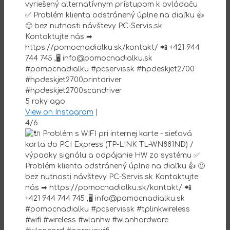
vyriešený alternatívnym prístupom k ovládaču
✅ Problém klienta odstránený úplne na diaľku 👍
🙂 bez nutnosti návštevy PC-Servis.sk
Kontaktujte nás ➡
https://pomocnadialku.sk/kontakt/ 📲 +421 944
744 745 ,🖥 info@pomocnadialku.sk
#pomocnadialku #pcservissk #hpdeskjet2700
#hpdeskjet2700printdriver
#hpdeskjet2700scandriver
5 roky ago
View on Instagram
|
4/6