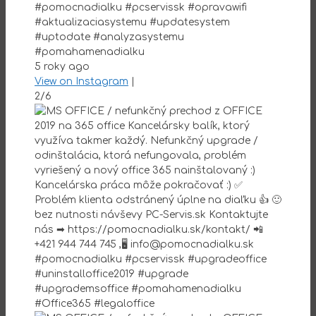
#pomocnadialku #pcservissk #opravawifi
#aktualizaciasystemu #updatesystem
#uptodate #analyzasystemu
#pomahamenadialku
5 roky ago
View on Instagram
|
2/6