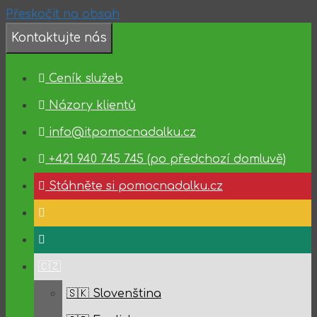
Přeskočit na obsah
Kontaktujte nás
❗️Dostupnost
technické
Ceník služeb
podpory
✅
Názory klientů
10.08.2026
info@itpomocnadalku.cz
–
14.08.2026
+421 940 745 745 (po předchozí domluvě)
✅
Stáhněte si pomocnadalku.cz
🇨🇿
🇸🇰 Slovenština