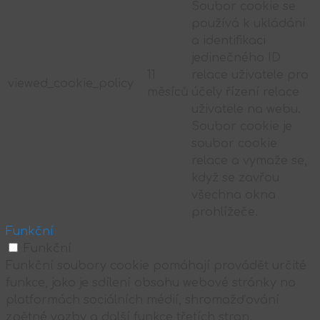
Soubor cookie se
používá k ukládání
a identifikaci
jedinečného ID
11
relace uživatele pro
viewed_cookie_policy
měsíců
účely řízení relace
uživatele na webu.
Soubor cookie je
soubor cookie
relace a vymaže se,
když se zavřou
všechna okna
prohlížeče.
Funkční
Funkční
Funkční soubory cookie pomáhají provádět určité
funkce, jako je sdílení obsahu webové stránky na
platformách sociálních médií, shromažďování
zpětné vazby a další funkce třetích stran.