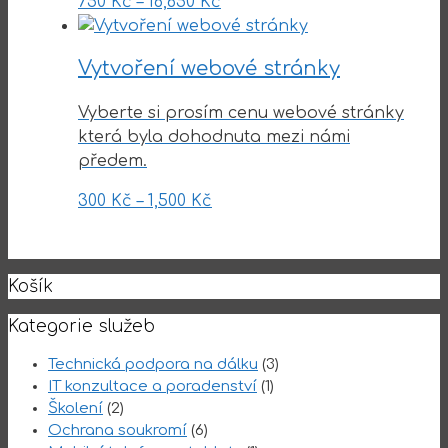
750
Kč
–
16,650
Kč
Vytvoření webové stránky
Vyberte si prosím cenu webové stránky
která byla dohodnuta mezi námi
předem.
300
Kč
–
1,500
Kč
Košík
Kategorie služeb
Technická podpora na dálku
(3)
IT konzultace a poradenství
(1)
Školení
(2)
Ochrana soukromí
(6)