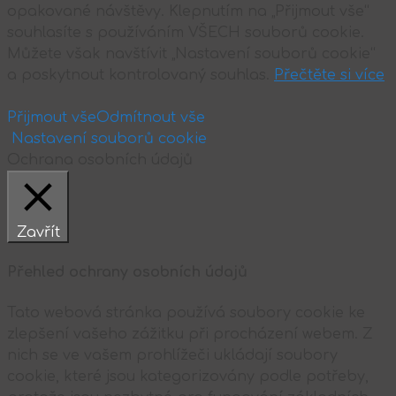
opakované návštěvy. Klepnutím na „Přijmout vše“
souhlasíte s používáním VŠECH souborů cookie.
Můžete však navštívit „Nastavení souborů cookie“
a poskytnout kontrolovaný souhlas.
Přečtěte si více
Přijmout vše
Odmítnout vše
Nastavení souborů cookie
Ochrana osobních údajů
Zavřít
Přehled ochrany osobních údajů
Tato webová stránka používá soubory cookie ke
zlepšení vašeho zážitku při procházení webem. Z
nich se ve vašem prohlížeči ukládají soubory
cookie, které jsou kategorizovány podle potřeby,