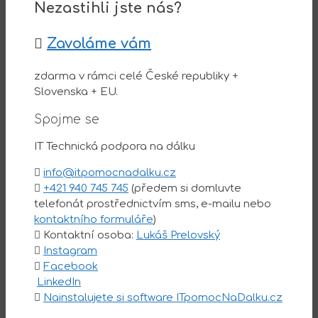
Nezastihli jste nás?
Zavoláme vám
zdarma v rámci celé České republiky +
Slovenska + EU.
Spojme se
IT Technická podpora na dálku
info@itpomocnadalku.cz
+421 940 745 745
(předem si domluvte
telefonát prostřednictvím sms, e-mailu nebo
kontaktního formuláře
)
Kontaktní osoba:
Lukáš Prelovský
Instagram
Facebook
LinkedIn
Nainstalujete si software ITpomocNaDalku.cz