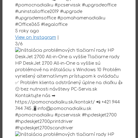
#pomocnadialku #pcservissk #upgradeoffice
#uninstalloffice2019 #upgrade
#upgrademsoffice #pomahamenadialku
#Office365 #legaloffice
5 roky ago
View on Instagram
|
3/6