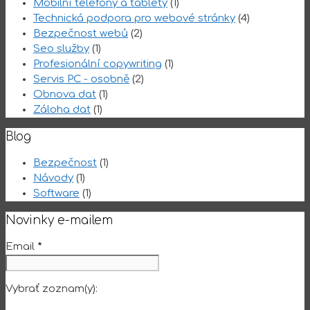
Mobilní telefony a tablety
(1)
Technická podpora pro webové stránky
(4)
Bezpečnost webů
(2)
Seo služby
(1)
Profesionální copywriting
(1)
Servis PC - osobně
(2)
Obnova dat
(1)
Záloha dat
(1)
Blog
Bezpečnost
(1)
Návody
(1)
Software
(1)
Novinky e-mailem
Email
*
Vybrať zoznam(y):