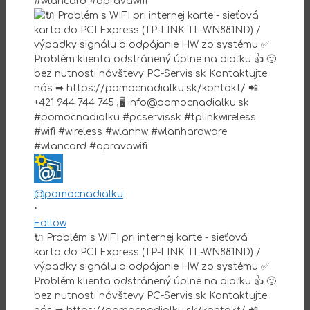
@pomocnadialku
•
Follow
🔌 Problém s WIFI pri internej karte - sieťová
karta do PCI Express (TP-LINK TL-WN881ND) /
výpadky signálu a odpájanie HW zo systému ✅
Problém klienta odstránený úplne na diaľku 👍 🙂
bez nutnosti návštevy PC-Servis.sk Kontaktujte