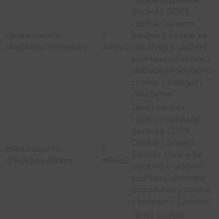
cookie nastavuje
doplněk GDPR
Cookie Consent.
cookielawinfo-
11
Soubory cookie se
checkbox-necessary
měsíců
používají k uložení
souhlasu uživatele s
ukládáním souborů
cookie v kategorii
„Nezbytné“.
Tento soubor
cookie nastavuje
doplněk GDPR
Cookie Consent.
cookielawinfo-
11
Soubor cookie se
checkbox-others
měsíců
používá k uložení
souhlasu uživatele
pro soubory cookie
v kategorii „Ostatní„
Tento soubor