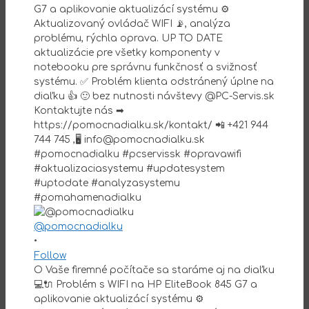
@pomocnadialku
•
Follow
O Vaše firemné počítače sa staráme aj na diaľku
💻🔌 Problém s WIFI na HP EliteBook 845 G7 a
aplikovanie aktualizácí systému ⚙️