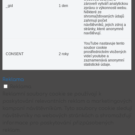
zároveň vytváří analytickou
_gid
1 den
zprávu o výkonnosti webu.
Některé ze
shromažďovaných údajů
zahrnují počet
návštěvníků, jejich zdroj a
stránky, které anonymně
navštěvují.
YouTube nastavuje tento
soubor cookie
prostřednictvím vložených
CONSENT
2 roky
videí youtube a
zaznamenává anonymní
statistické údaje.
Reklama
Reklama
Reklamní soubory cookie se používají k
poskytování relevantních reklam a marketingových
kampaní návštěvníkům. Tyto soubory cookie sledují
návštěvníky na webových stránkách a shromažďují
informace pro poskytování přizpůsobených
reklam.