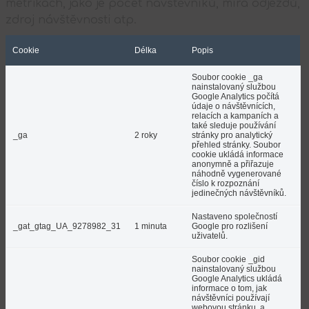
metrikách, jako je počet návštěvníků, míra odjezdů,
zdroj návštěvnosti atp.
Cookie
Délka
Popis
Soubor cookie _ga
nainstalovaný službou
Google Analytics počítá
údaje o návštěvnících,
relacích a kampaních a
také sleduje používání
_ga
2 roky
stránky pro analytický
přehled stránky. Soubor
cookie ukládá informace
anonymně a přiřazuje
náhodně vygenerované
číslo k rozpoznání
jedinečných návštěvníků.
Nastaveno společností
_gat_gtag_UA_9278982_31
1 minuta
Google pro rozlišení
uživatelů.
Soubor cookie _gid
nainstalovaný službou
Google Analytics ukládá
informace o tom, jak
návštěvníci používají
webovou stránku, a