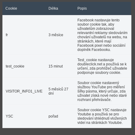
Cookie
Délka
Popis
Facebook nastavuje tento
soubor cookie tak, aby
uživatelům zobrazoval
relevantní reklamy sledováním
fr
3 měsíce
chování uživatelů na webu, na
stránkách, které mají
Facebook pixel nebo sociální
doplněk Facebooku.
Test_cookie nastavuje
doubleclick.net a používá se k
test_cookie
15 minut
určení, zda prohlížeč uživatele
podporuje soubory cookie.
Soubor cookie nastavený
službou YouTube pro měření
5 měsíců 27
VISITOR_INFO1_LIVE
šířky pásma, který určuje, zda
dní
uživatel získá nové nebo staré
rozhraní přehrávače.
Soubor cookie YSC nastavuje
Youtube a používá se pro
YSC
pořad
sledování shlédnutí vložených
videí na stránkách Youtube.