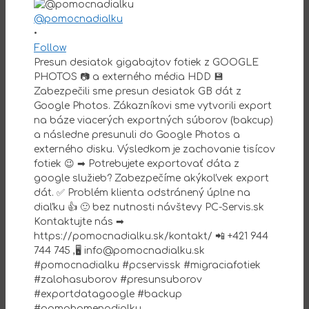
@pomocnadialku
•
Follow
Presun desiatok gigabajtov fotiek z GOOGLE
PHOTOS 📷 a externého média HDD 💾
Zabezpečili sme presun desiatok GB dát z
Google Photos. Zákazníkovi sme vytvorili export
na báze viacerých exportných súborov (bakcup)
a následne presunuli do Google Photos a
externého disku. Výsledkom je zachovanie tisícov
fotiek 😉 ➡ Potrebujete exportovať dáta z
google služieb? Zabezpečíme akýkoľvek export
dát. ✅ Problém klienta odstránený úplne na
diaľku 👍 🙂 bez nutnosti návštevy PC-Servis.sk
Kontaktujte nás ➡
https://pomocnadialku.sk/kontakt/ 📲 +421 944
744 745 ,🖥 info@pomocnadialku.sk
#pomocnadialku #pcservissk #migraciafotiek
#zalohasuborov #presunsuborov
#exportdatagoogle #backup
#pomahamenadialku