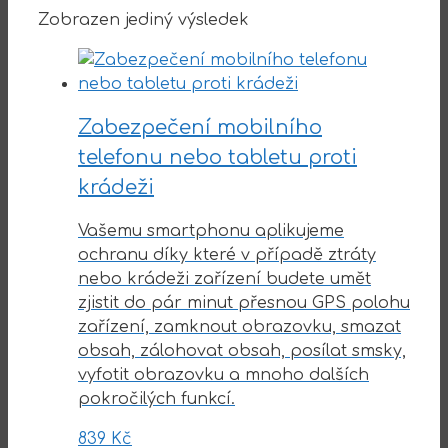
Zobrazen jediný výsledek
Zabezpečení mobilního
telefonu nebo tabletu proti
krádeži
Vašemu smartphonu aplikujeme
ochranu díky které v případě ztráty
nebo krádeži zařízení budete umět
zjistit do pár minut přesnou GPS polohu
zařízení, zamknout obrazovku, smazat
obsah, zálohovat obsah, posílat smsky,
vyfotit obrazovku a mnoho dalších
pokročilých funkcí.
839
Kč