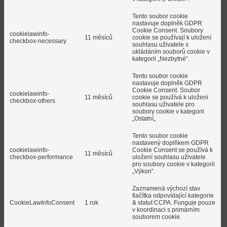
Tento soubor cookie
nastavuje doplněk GDPR
Cookie Consent. Soubory
cookielawinfo-
11 měsíců
cookie se používají k uložení
checkbox-necessary
souhlasu uživatele s
ukládáním souborů cookie v
kategorii „Nezbytné“.
Tento soubor cookie
nastavuje doplněk GDPR
Cookie Consent. Soubor
cookielawinfo-
11 měsíců
cookie se používá k uložení
checkbox-others
souhlasu uživatele pro
soubory cookie v kategorii
„Ostatní„
Tento soubor cookie
nastavený doplňkem GDPR
cookielawinfo-
Cookie Consent se používá k
11 měsíců
checkbox-performance
uložení souhlasu uživatele
pro soubory cookie v kategorii
„Výkon“.
Zaznamená výchozí stav
tlačítka odpovídající kategorie
CookieLawInfoConsent
1 rok
& statut CCPA. Funguje pouze
v koordinaci s primárním
souborem cookie.