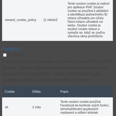
Tento soubor cookie je nativní
pro aplikace PHP. Soubor
cookie se používá k ukládání
a identifikaci jedinečného ID
relace uživatele pro účely
viewed_cookie_policy
11 měsíců
řízení relace uživatele na
webu. Soubor cookie je
soubor cookie relace a
vymaže se, když se zavřou
všechna okna prohlížeče.
Funkční
Funkční
Funkční soubory cookie pomáhají provádět určité
funkce, jako je sdílení obsahu webové stránky na
platformách sociálních médií, shromažďování
zpětné vazby a další funkce třetích stran.
Cookie
Délka
Popis
Tento soubor cookie používá
Facebook ke kontrole svých funkcí,
sb
2 roky
shromažďování jazykových
nastavení a sdílení stránek.