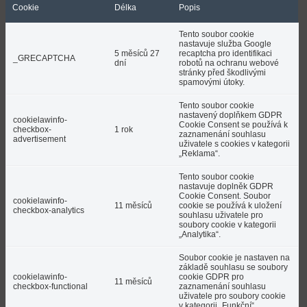
Cookie
Délka
Popis
Tento soubor cookie
nastavuje služba Google
5 měsíců 27
recaptcha pro identifikaci
_GRECAPTCHA
dní
robotů na ochranu webové
stránky před škodlivými
spamovými útoky.
Tento soubor cookie
nastavený doplňkem GDPR
cookielawinfo-
Cookie Consent se používá k
checkbox-
1 rok
zaznamenání souhlasu
advertisement
uživatele s cookies v kategorii
„Reklama“.
Tento soubor cookie
nastavuje doplněk GDPR
Cookie Consent. Soubor
cookielawinfo-
11 měsíců
cookie se používá k uložení
checkbox-analytics
souhlasu uživatele pro
soubory cookie v kategorii
„Analytika“.
Soubor cookie je nastaven na
základě souhlasu se soubory
cookielawinfo-
cookie GDPR pro
11 měsíců
checkbox-functional
zaznamenání souhlasu
uživatele pro soubory cookie
v kategorii „Funkční“.