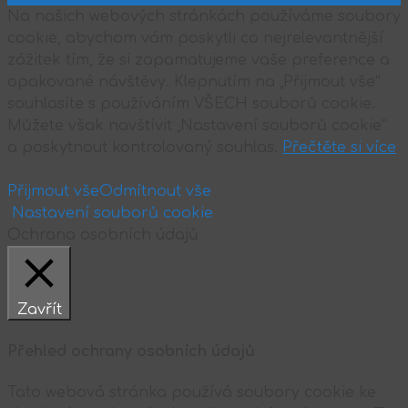
Na našich webových stránkách používáme soubory
cookie, abychom vám poskytli co nejrelevantnější
zážitek tím, že si zapamatujeme vaše preference a
opakované návštěvy. Klepnutím na „Přijmout vše“
souhlasíte s používáním VŠECH souborů cookie.
Můžete však navštívit „Nastavení souborů cookie“
a poskytnout kontrolovaný souhlas.
Přečtěte si více
Přijmout vše
Odmítnout vše
Nastavení souborů cookie
Ochrana osobních údajů
Zavřít
Přehled ochrany osobních údajů
Tato webová stránka používá soubory cookie ke