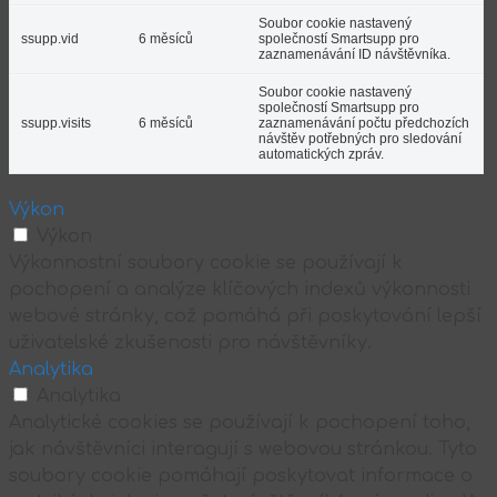
Soubor cookie nastavený
ssupp.vid
6 měsíců
společností Smartsupp pro
zaznamenávání ID návštěvníka.
Soubor cookie nastavený
společností Smartsupp pro
ssupp.visits
6 měsíců
zaznamenávání počtu předchozích
návštěv potřebných pro sledování
automatických zpráv.
Výkon
Výkon
Výkonnostní soubory cookie se používají k
pochopení a analýze klíčových indexů výkonnosti
webové stránky, což pomáhá při poskytování lepší
uživatelské zkušenosti pro návštěvníky.
Analytika
Analytika
Analytické cookies se používají k pochopení toho,
jak návštěvníci interagují s webovou stránkou. Tyto
soubory cookie pomáhají poskytovat informace o