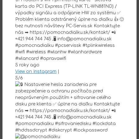
karta do PCI Express (TP-LINK TL-WN881ND) /
výpadky signálu a odpájanie HW zo systému ✅
Problém klienta odstránený úplne na diaľku 👍 🙂
bez nutnosti návštevy PC-Servis.sk Kontaktujte
nás ➡ https://pomocnadialku.sk/kontakt/ 📲
+421 944 744 745 ,🖥 info@pomocnadialku.sk
#pomocnadialku #pcservissk #tplinkwireless
#wifi #wireless #wlanhw #wlanhardware
#wlancard #opravawifi
5 roky ago
View on Instagram
|
5/6