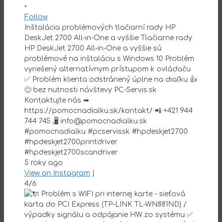
•
Follow
Inštalácia problémových tlačiarní rady HP
DeskJet 2700 All-in-One a vyššie Tlačiarne rady
HP DeskJet 2700 All-in-One a vyššie sú
problémové na inštaláciu s Windows 10 Problém
vyriešený alternatívnym prístupom k ovládaču
✅ Problém klienta odstránený úplne na diaľku 👍
🙂 bez nutnosti návštevy PC-Servis.sk
Kontaktujte nás ➡
https://pomocnadialku.sk/kontakt/ 📲 +421 944
744 745 ,🖥 info@pomocnadialku.sk
#pomocnadialku #pcservissk #hpdeskjet2700
#hpdeskjet2700printdriver
#hpdeskjet2700scandriver
5 roky ago
View on Instagram
|
4/6