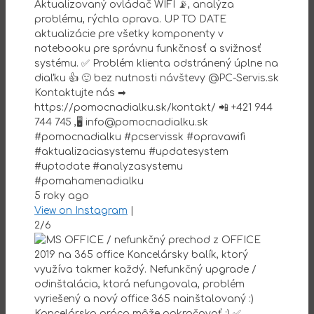
Aktualizovaný ovládač WIFI 📡, analýza
problému, rýchla oprava. UP TO DATE
aktualizácie pre všetky komponenty v
notebooku pre správnu funkčnosť a svižnosť
systému. ✅ Problém klienta odstránený úplne na
diaľku 👍 🙂 bez nutnosti návštevy @PC-Servis.sk
Kontaktujte nás ➡
https://pomocnadialku.sk/kontakt/ 📲 +421 944
744 745 ,🖥 info@pomocnadialku.sk
#pomocnadialku #pcservissk #opravawifi
#aktualizaciasystemu #updatesystem
#uptodate #analyzasystemu
#pomahamenadialku
5 roky ago
View on Instagram
|
2/6