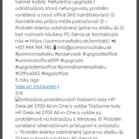
takmer každý. Nefunkčný upgrade /
odinštalácia, ktorá nefungovala, problém
vyriešený a nový office 365 nainštalovaný 🙂
Kancelárska práca môže pokračovať 🙂 ✅
Problém klienta odstránený úplne na diaľku 👍 🙂
bez nutnosti návševy PC-Servis.sk Kontaktujte
nás ➡ https://pomocnadialku.sk/kontakt/ 📲
+421 944 744 745 ,🖥 info@pomocnadialku.sk
#pomocnadialku #pcservissk #upgradeoffice
#uninstalloffice2019 #upgrade
#upgrademsoffice #pomahamenadialku
#Office365 #legaloffice
5 roky ago
View on Instagram
|
3/6