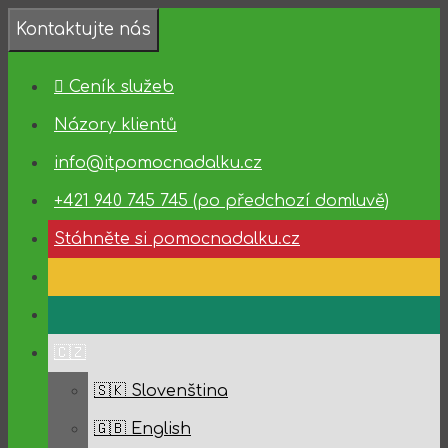
Přeskočit
Kontaktujte nás
na
❗️Dostupnost
obsah
technické
Ceník služeb
podpory
✅
Názory klientů
10.08.2026
info@itpomocnadalku.cz
–
14.08.2026
+421 940 745 745 (po předchozí domluvě)
✅
Stáhněte si pomocnadalku.cz
🇨🇿
🇸🇰 Slovenština
🇬🇧 English