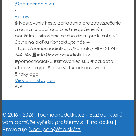
@pomocnadialku
•
Follow
🔒 Nastavenie hesla zariadenia pre zabezpečenie
a ochranu počítača pred neoprávneným
použitím + sifrovanie celého disku pre klienta ✅
úplne na diaľku Kontaktujte nás ➡
https://pomocnadialku.sk/kontakt/ 📲 +421 944
744 745 ,🖥 info@pomocnadialku.sk
#pomocnadialku #sifrovaniedisku #lockdata
#hddssdcrypt #diskcrypt #lockpassword
5 roky ago
View on Instagram
|
6/6
© 2016 - 2026 ITpomocnadalku.cz - Služba, která
vám pomůže vyřešit problémy s IT na dálku |
Provozuje
NadupanýWeb.sk/cz