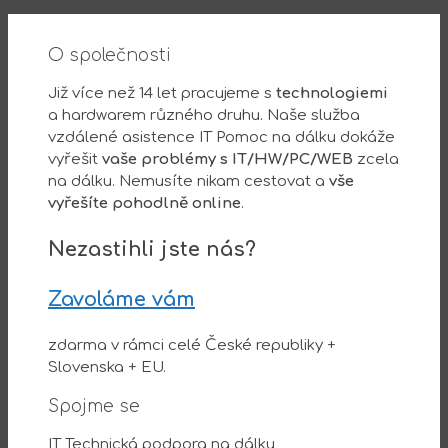
O společnosti
Již více než 14 let pracujeme s
technologiemi
a hardwarem různého druhu. Naše služba
vzdálené asistence IT Pomoc na dálku dokáže
vyřešit
vaše problémy s IT/HW/PC/WEB
zcela
na dálku. Nemusíte nikam cestovat a
vše
vyřešíte pohodlně online
.
Nezastihli jste nás?
Zavoláme vám
zdarma v rámci celé České republiky +
Slovenska + EU.
Spojme se
IT Technická podpora na dálku