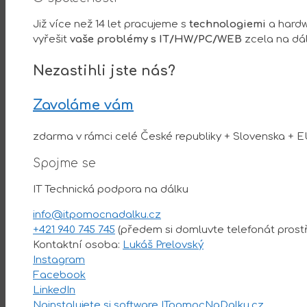
Již více než 14 let pracujeme s
technologiemi
a hardw
vyřešit
vaše problémy s IT/HW/PC/WEB
zcela na dá
Nezastihli jste nás?
Zavoláme vám
zdarma v rámci celé České republiky + Slovenska + E
Spojme se
IT Technická podpora na dálku
info@itpomocnadalku.cz
+421 940 745 745
(předem si domluvte telefonát prost
Kontaktní osoba:
Lukáš Prelovský
Instagram
Facebook
LinkedIn
Nainstalujete si software ITpomocNaDalku.cz