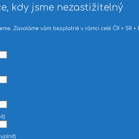
e, kdy jsme nezastižitelný
veme.
Zavoláme vám bezplatně v rámci celé ČR + SR + 
t)
plnit)