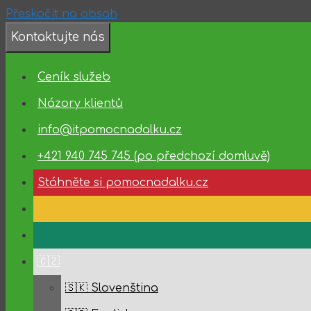
Přeskočit na obsah
Kontaktujte nás
❗️Dostupnost
technické
Ceník služeb
podpory
✅
Názory klientů
10.08.2026
info@itpomocnadalku.cz
–
14.08.2026
+421 940 745 745 (po předchozí domluvě)
✅
Stáhněte si pomocnadalku.cz
🇨🇿
🇸🇰 Slovenština