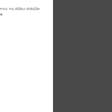
omoc na dálku dokáže
ne
.