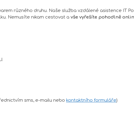
arem různého druhu. Naše služba vzdálené asistence IT P
lku. Nemusíte nikam cestovat a
vše vyřešíte pohodlně onli
U.
řednictvím sms, e-mailu nebo
kontaktního formuláře
)