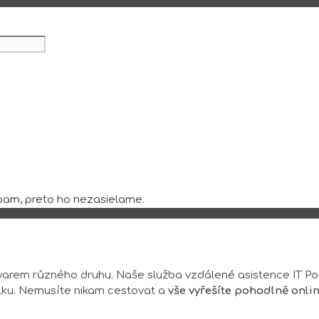
am, preto ho nezasielame.
arem různého druhu. Naše služba vzdálené asistence IT P
lku. Nemusíte nikam cestovat a
vše vyřešíte pohodlně onli