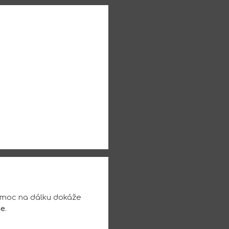
omoc na dálku dokáže
ne
.