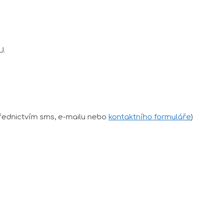
U.
řednictvím sms, e-mailu nebo
kontaktního formuláře
)