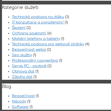
Kategorie služeb
Technická podpora na dálku
(3)
IT konzultace a poradenství
(1)
Školení
(2)
Ochrana soukromí
(6)
Mobilní telefony a tablety
(1)
Technická podpora pro webové stránky
(4)
Bezpečnost webů
(2)
Seo služby
(1)
Profesionální copywriting
(1)
Servis PC - osobně
(2)
Obnova dat
(1)
Záloha dat
(1)
Blog
Bezpečnost
(1)
Návody
(1)
Software
(1)