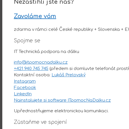
Nezastihli jste nás?
Zavoláme vám
zdarma v rámci celé České republiky + Slovenska + E
Spojme se
IT Technická podpora na dálku
info@itpomocnadalku.cz
+421 940 745 745
(předem si domluvte telefonát prost
Kontaktní osoba:
Lukáš Prelovský
Instagram
Facebook
LinkedIn
Nainstalujete si software ITpomocNaDalku.cz
Upřednostňujeme elektronickou komunikaci.
Zůstaňme ve spojení