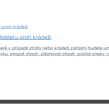
abletu proti krádeži
é v případě ztráty nebo krádeži zařízení budete umět
ku, smazat obsah, zálohovat obsah, posílat smsky, v