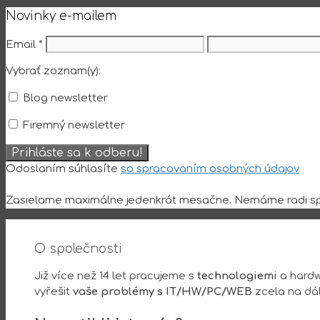
Novinky e-mailem
Email
*
Vybrať zoznam(y):
Blog newsletter
Firemný newsletter
Odoslaním súhlasíte
so spracovaním osobných údajov
Zasielame maximálne jedenkrát mesačne. Nemáme radi sp
O společnosti
Již více než 14 let pracujeme s
technologiemi
a hardw
vyřešit
vaše problémy s IT/HW/PC/WEB
zcela na dá