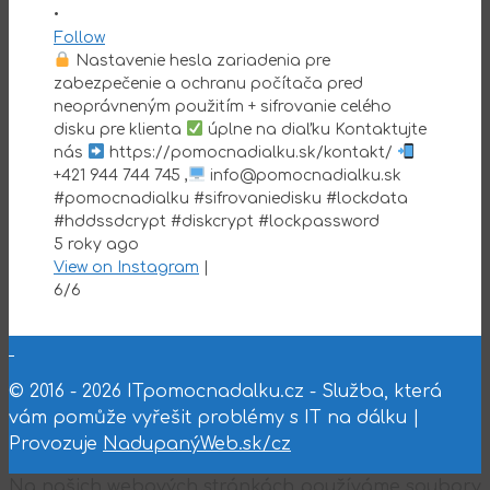
•
Follow
Nastavenie hesla zariadenia pre
zabezpečenie a ochranu počítača pred
neoprávneným použitím + sifrovanie celého
disku pre klienta
úplne na diaľku Kontaktujte
nás
https://pomocnadialku.sk/kontakt/
+421 944 744 745 ,
info@pomocnadialku.sk
#pomocnadialku #sifrovaniedisku #lockdata
#hddssdcrypt #diskcrypt #lockpassword
5 roky ago
View on Instagram
|
6/6
© 2016 - 2026 ITpomocnadalku.cz - Služba, která
vám pomůže vyřešit problémy s IT na dálku |
Provozuje
NadupanýWeb.sk/cz
Na našich webových stránkách používáme soubory