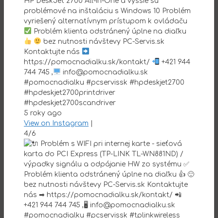
HP DeskJet 2700 All-in-One a vyššie sú
problémové na inštaláciu s Windows 10 Problém
vyriešený alternatívnym prístupom k ovládaču
Problém klienta odstránený úplne na diaľku
bez nutnosti návštevy PC-Servis.sk
Kontaktujte nás
https://pomocnadialku.sk/kontakt/
+421 944
744 745 ,
info@pomocnadialku.sk
#pomocnadialku #pcservissk #hpdeskjet2700
#hpdeskjet2700printdriver
#hpdeskjet2700scandriver
5 roky ago
View on Instagram
|
4/6