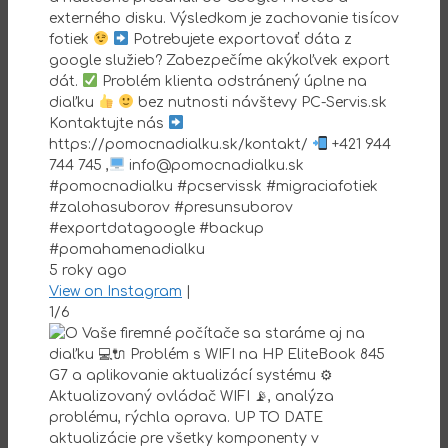
externého disku. Výsledkom je zachovanie tisícov
fotiek
Potrebujete exportovať dáta z
google služieb? Zabezpečíme akýkoľvek export
dát.
Problém klienta odstránený úplne na
diaľku
bez nutnosti návštevy PC-Servis.sk
Kontaktujte nás
https://pomocnadialku.sk/kontakt/
+421 944
744 745 ,
info@pomocnadialku.sk
#pomocnadialku #pcservissk #migraciafotiek
#zalohasuborov #presunsuborov
#exportdatagoogle #backup
#pomahamenadialku
5 roky ago
View on Instagram
|
1/6