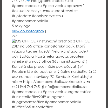
744 745 ,
info@pomocnadialku.sk
#pomocnadialku #pcservissk #opravawifi
#aktualizaciasystemu #updatesystem
#uptodate #analyzasystemu
#pomahamenadialku
5 roky ago
View on Instagram
|
2/6