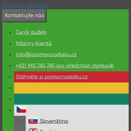
Přeskočit na obsah
Kontaktujte nás
Dostupnost
Ceník služeb
technické
podpory
Názory klientů
info@itpomocnadalku.cz
10.08.2026
–
+421 940 745 745 (po předchozí domluvě)
14.08.2026
Stáhněte si pomocnadalku.cz
Slovenština