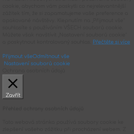
cookie, abychom vám poskytli co nejrelevantnější
zážitek tím, že si zapamatujeme vaše preference a
opakované návštěvy. Klepnutím na „Přijmout vše“
souhlasíte s používáním VŠECH souborů cookie.
Můžete však navštívit „Nastavení souborů cookie“
a poskytnout kontrolovaný souhlas.
Přečtěte si více
Přijmout vše
Odmítnout vše
Nastavení souborů cookie
Ochrana osobních údajů
Zavřít
Přehled ochrany osobních údajů
Tato webová stránka používá soubory cookie ke
zlepšení vašeho zážitku při procházení webem. Z