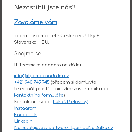
Nezastihli jste nás?
Zavoláme vám
zdarma v rámci celé České republiky +
Slovenska + EU.
Spojme se
IT Technická podpora na dálku
info@itpomocnadalku.cz
+421 940 745 745
(předem si domluvte
telefonát prostřednictvím sms, e-mailu nebo
kontaktního formuláře
)
Kontaktní osoba:
Lukáš Prelovský
Instagram
Facebook
LinkedIn
Nainstalujete si software ITpomocNaDalku.cz