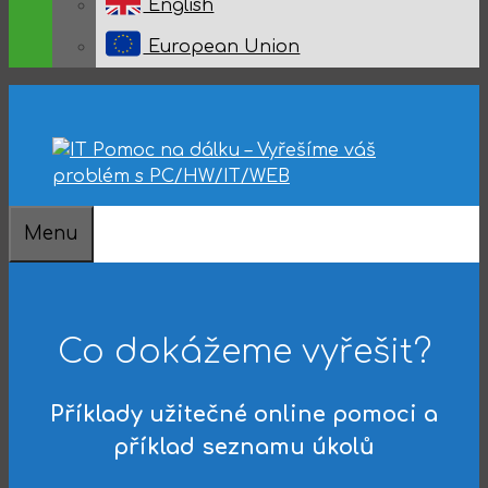
English
European Union
IT Technická podpora 24/7, telefonicky, e-mailem
Vaše problémy s PC/HW/IT/WEB vyřešíme zcela 
Oprava vašeho počítače pomocí programu bez i
Více než 14 let zkušeností v oblasti IT a spokojení
Menu
Co dokážeme vyřešit?
Příklady užitečné online pomoci a
příklad seznamu úkolů