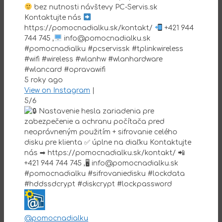
bez nutnosti návštevy PC-Servis.sk
Kontaktujte nás
https://pomocnadialku.sk/kontakt/
+421 944
744 745 ,
info@pomocnadialku.sk
#pomocnadialku #pcservissk #tplinkwireless
#wifi #wireless #wlanhw #wlanhardware
#wlancard #opravawifi
5 roky ago
View on Instagram
|
5/6
@pomocnadialku