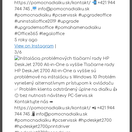
https://pomocnadialku.sk/kontakt/
+421 944
744 745 ,
info@pomocnadialku.sk
#pomocnadialku #pcservissk #upgradeoffice
#uninstalloffice2019 #upgrade
#upgrademsoffice #pomahamenadialku
#Office365 #legaloffice
5 roky ago
View on Instagram
|
3/6