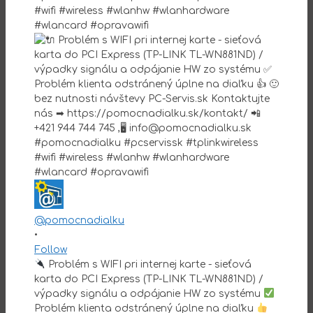
@pomocnadialku
•
Follow
Problém s WIFI pri internej karte - sieťová
karta do PCI Express (TP-LINK TL-WN881ND) /
výpadky signálu a odpájanie HW zo systému
Problém klienta odstránený úplne na diaľku