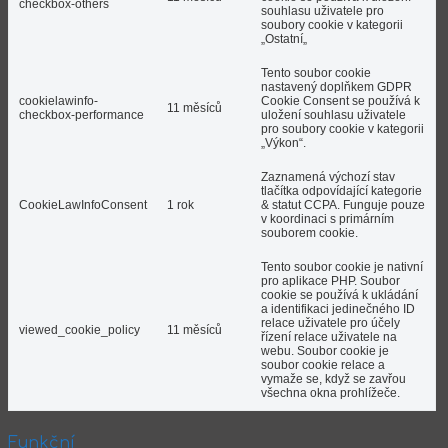
checkbox-others
souhlasu uživatele pro
soubory cookie v kategorii
„Ostatní„
Tento soubor cookie
nastavený doplňkem GDPR
cookielawinfo-
Cookie Consent se používá k
11 měsíců
checkbox-performance
uložení souhlasu uživatele
pro soubory cookie v kategorii
„Výkon“.
Zaznamená výchozí stav
tlačítka odpovídající kategorie
CookieLawInfoConsent
1 rok
& statut CCPA. Funguje pouze
v koordinaci s primárním
souborem cookie.
Tento soubor cookie je nativní
pro aplikace PHP. Soubor
cookie se používá k ukládání
a identifikaci jedinečného ID
relace uživatele pro účely
viewed_cookie_policy
11 měsíců
řízení relace uživatele na
webu. Soubor cookie je
soubor cookie relace a
vymaže se, když se zavřou
všechna okna prohlížeče.
Funkční