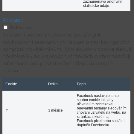
zaznamenává anonymní
statistické údaje.
Reklama
Reklama
Reklamní soubory cookie se používají k
poskytování relevantních reklam a marketingových
kampaní návštěvníkům. Tyto soubory cookie sledují
návštěvníky na webových stránkách a shromažďují
informace pro poskytování přizpůsobených
reklam.
Cookie
Délka
Popis
Facebook nastavuje tento
soubor cookie tak, aby
uživatelům zobrazoval
relevantní reklamy sledováním
fr
3 měsíce
chování uživatelů na webu, na
stránkách, které mají
Facebook pixel nebo sociální
doplněk Facebooku.