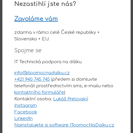
Nezastihli jste nás?
Zavoláme vám
zdarma v rámci celé České republiky +
Slovenska + EU.
Spojme se
IT Technická podpora na dálku
info@itpomocnadalku.cz
+421 940 745 745
(předem si domluvte
telefonát prostřednictvím sms, e-mailu nebo
kontaktního formuláře
)
Kontaktní osoba:
Lukáš Prelovský
Instagram
Facebook
LinkedIn
Nainstalujete si software ITpomocNaDalku.cz