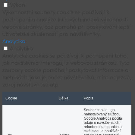
Výkon
Výkonnostní soubory cookie se používají k
pochopení a analýze klíčových indexů výkonnosti
webové stránky, což pomáhá při poskytování lepší
uživatelské zkušenosti pro návštěvníky.
Analytika
Analytika
Analytické cookies se používají k pochopení toho,
jak návštěvníci interagují s webovou stránkou. Tyto
soubory cookie pomáhají poskytovat informace o
metrikách, jako je počet návštěvníků, míra odjezdů,
zdroj návštěvnosti atp.
Cookie
Délka
Popis
Soubor cookie _ga
nainstalovaný službou
Google Analytics počítá
údaje o návštěvnících,
relacích a kampaních a
také sleduje používání