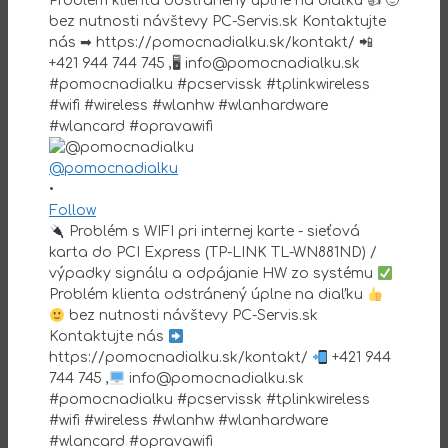
@pomocnadialku
•
Follow
Problém s WIFI pri internej karte - sieťová
karta do PCI Express (TP-LINK TL-WN881ND) /
výpadky signálu a odpájanie HW zo systému
Problém klienta odstránený úplne na diaľku
bez nutnosti návštevy PC-Servis.sk
Kontaktujte nás
https://pomocnadialku.sk/kontakt/
+421 944
744 745 ,
info@pomocnadialku.sk
#pomocnadialku #pcservissk #tplinkwireless
#wifi #wireless #wlanhw #wlanhardware
#wlancard #opravawifi