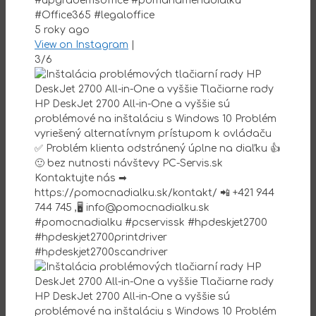
#upgrademsoffice #pomahamenadialku
#Office365 #legaloffice
5 roky ago
View on Instagram
|
3/6