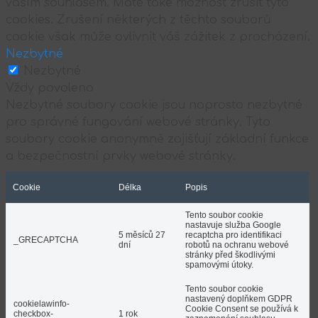
vaším souhlasem. Máte také možnost zrušit tyto
cookies. Zrušení některých z těchto souborů
cookie však může ovlivnit váš zážitek z procházení.
Nezbytné
Nezbytné
Vždy povoleno
Nezbytné soubory cookie jsou naprosto nezbytné
pro správné fungování webové stránky. Tyto
soubory cookie anonymně zajišťují základní funkce
a bezpečnostní prvky webové stránky.
Cookie
Délka
Popis
Tento soubor cookie
nastavuje služba Google
5 měsíců 27
recaptcha pro identifikaci
_GRECAPTCHA
dní
robotů na ochranu webové
stránky před škodlivými
spamovými útoky.
Tento soubor cookie
nastavený doplňkem GDPR
cookielawinfo-
Cookie Consent se používá k
checkbox-
1 rok