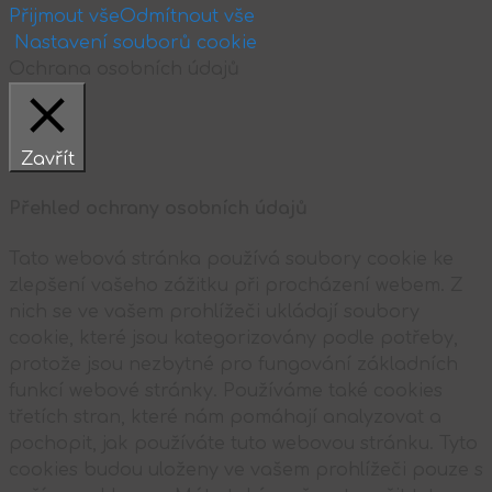
Přijmout vše
Odmítnout vše
Nastavení souborů cookie
Ochrana osobních údajů
Zavřít
Přehled ochrany osobních údajů
Tato webová stránka používá soubory cookie ke
zlepšení vašeho zážitku při procházení webem. Z
nich se ve vašem prohlížeči ukládají soubory
cookie, které jsou kategorizovány podle potřeby,
protože jsou nezbytné pro fungování základních
funkcí webové stránky. Používáme také cookies
třetích stran, které nám pomáhají analyzovat a
pochopit, jak používáte tuto webovou stránku. Tyto
cookies budou uloženy ve vašem prohlížeči pouze s