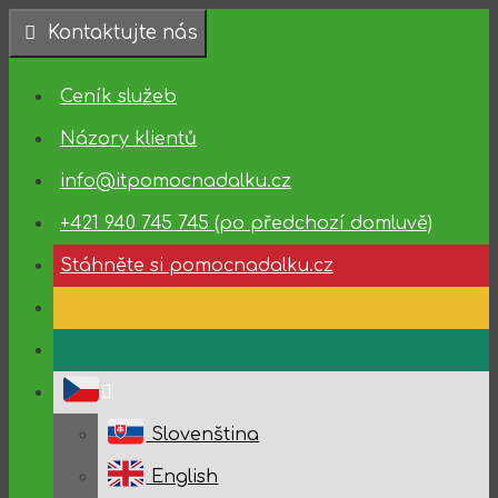
Přeskočit
Kontaktujte nás
na
obsah
Dostupnost
Ceník služeb
technické
podpory
Názory klientů
info@itpomocnadalku.cz
10.08.2026
–
+421 940 745 745 (po předchozí domluvě)
14.08.2026
Stáhněte si pomocnadalku.cz
Slovenština
English