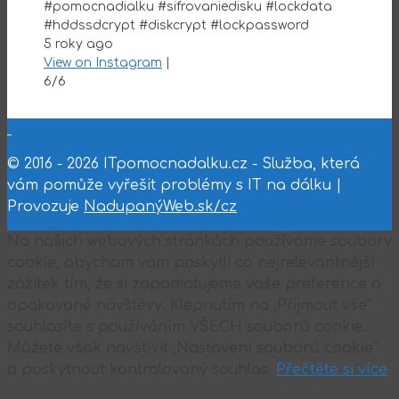
#pomocnadialku #sifrovaniedisku #lockdata
#hddssdcrypt #diskcrypt #lockpassword
5 roky ago
View on Instagram
|
6/6
© 2016 - 2026 ITpomocnadalku.cz - Služba, která
vám pomůže vyřešit problémy s IT na dálku |
Provozuje
NadupanýWeb.sk/cz
Na našich webových stránkách používáme soubory
cookie, abychom vám poskytli co nejrelevantnější
zážitek tím, že si zapamatujeme vaše preference a
opakované návštěvy. Klepnutím na „Přijmout vše“
souhlasíte s používáním VŠECH souborů cookie.
Můžete však navštívit „Nastavení souborů cookie“
a poskytnout kontrolovaný souhlas.
Přečtěte si více