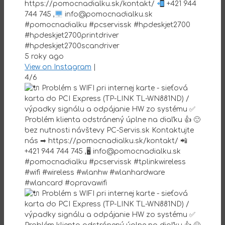
https://pomocnadialku.sk/kontakt/
+421 944
744 745 ,
info@pomocnadialku.sk
#pomocnadialku #pcservissk #hpdeskjet2700
#hpdeskjet2700printdriver
#hpdeskjet2700scandriver
5 roky ago
View on Instagram
|
4/6