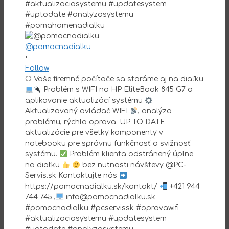
@pomocnadialku
•
Follow
O Vaše firemné počítače sa staráme aj na diaľku
Problém s WIFI na HP EliteBook 845 G7 a
aplikovanie aktualizácí systému
Aktualizovaný ovládač WIFI
, analýza
problému, rýchla oprava. UP TO DATE
aktualizácie pre všetky komponenty v
notebooku pre správnu funkčnosť a svižnosť
systému.
Problém klienta odstránený úplne
na diaľku
bez nutnosti návštevy @PC-
Servis.sk Kontaktujte nás
https://pomocnadialku.sk/kontakt/
+421 944
744 745 ,
info@pomocnadialku.sk
#pomocnadialku #pcservissk #opravawifi
#aktualizaciasystemu #updatesystem