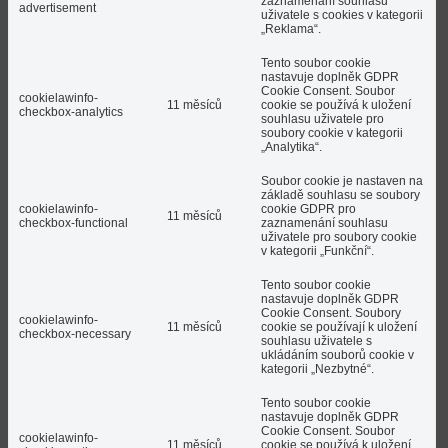
zaznamenání souhlasu
advertisement
uživatele s cookies v kategorii
„Reklama“.
Tento soubor cookie
nastavuje doplněk GDPR
Cookie Consent. Soubor
cookielawinfo-
11 měsíců
cookie se používá k uložení
checkbox-analytics
souhlasu uživatele pro
soubory cookie v kategorii
„Analytika“.
Soubor cookie je nastaven na
základě souhlasu se soubory
cookielawinfo-
cookie GDPR pro
11 měsíců
checkbox-functional
zaznamenání souhlasu
uživatele pro soubory cookie
v kategorii „Funkční“.
Tento soubor cookie
nastavuje doplněk GDPR
Cookie Consent. Soubory
cookielawinfo-
11 měsíců
cookie se používají k uložení
checkbox-necessary
souhlasu uživatele s
ukládáním souborů cookie v
kategorii „Nezbytné“.
Tento soubor cookie
nastavuje doplněk GDPR
Cookie Consent. Soubor
cookielawinfo-
11 měsíců
cookie se používá k uložení