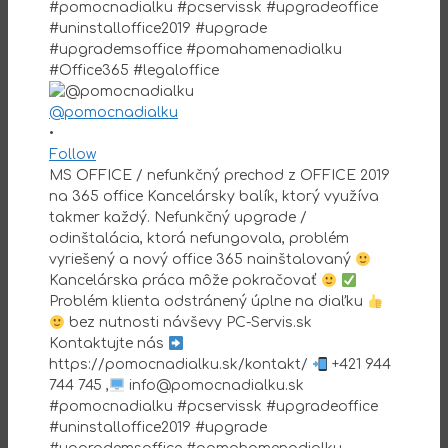
@pomocnadialku
•
Follow
MS OFFICE / nefunkčný prechod z OFFICE 2019
na 365 office Kancelársky balík, ktorý využíva
takmer každý. Nefunkčný upgrade /
odinštalácia, ktorá nefungovala, problém
vyriešený a nový office 365 nainštalovaný
Kancelárska práca môže pokračovať
Problém klienta odstránený úplne na diaľku
bez nutnosti návševy PC-Servis.sk
Kontaktujte nás
https://pomocnadialku.sk/kontakt/
+421 944
744 745 ,
info@pomocnadialku.sk
#pomocnadialku #pcservissk #upgradeoffice
#uninstalloffice2019 #upgrade