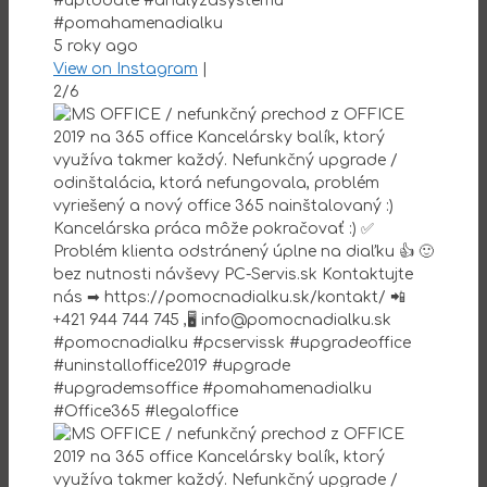
#uptodate #analyzasystemu
#pomahamenadialku
5 roky ago
View on Instagram
|
2/6