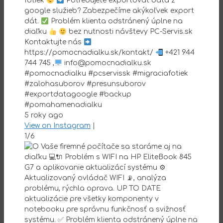
fotiek
Potrebujete exportovať dáta z
google služieb? Zabezpečíme akýkoľvek export
dát.
Problém klienta odstránený úplne na
diaľku
bez nutnosti návštevy PC-Servis.sk
Kontaktujte nás
https://pomocnadialku.sk/kontakt/
+421 944
744 745 ,
info@pomocnadialku.sk
#pomocnadialku #pcservissk #migraciafotiek
#zalohasuborov #presunsuborov
#exportdatagoogle #backup
#pomahamenadialku
5 roky ago
View on Instagram
|
1/6