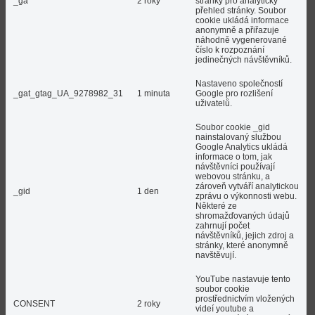
_ga
2 roky
stránky pro analytický
přehled stránky. Soubor
cookie ukládá informace
anonymně a přiřazuje
náhodně vygenerované
číslo k rozpoznání
jedinečných návštěvníků.
Nastaveno společností
_gat_gtag_UA_9278982_31
1 minuta
Google pro rozlišení
uživatelů.
Soubor cookie _gid
nainstalovaný službou
Google Analytics ukládá
informace o tom, jak
návštěvníci používají
webovou stránku, a
zároveň vytváří analytickou
_gid
1 den
zprávu o výkonnosti webu.
Některé ze
shromažďovaných údajů
zahrnují počet
návštěvníků, jejich zdroj a
stránky, které anonymně
navštěvují.
YouTube nastavuje tento
soubor cookie
prostřednictvím vložených
CONSENT
2 roky
videí youtube a