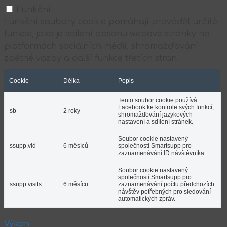
Funkční
Funkční soubory cookie pomáhají provádět určité
funkce, jako je sdílení obsahu webové stránky na
platformách sociálních médií, shromažďování
zpětné vazby a další funkce třetích stran.
Cookie
Délka
Popis
Tento soubor cookie používá
Facebook ke kontrole svých funkcí,
sb
2 roky
shromažďování jazykových
nastavení a sdílení stránek.
Soubor cookie nastavený
ssupp.vid
6 měsíců
společností Smartsupp pro
zaznamenávání ID návštěvníka.
Soubor cookie nastavený
společností Smartsupp pro
ssupp.visits
6 měsíců
zaznamenávání počtu předchozích
návštěv potřebných pro sledování
automatických zpráv.
Výkon