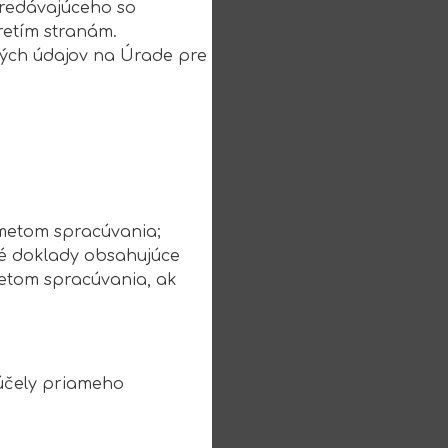
predávajúceho so
retím stranám.
ných údajov na Úrade pre
dmetom spracúvania;
né doklady obsahujúce
metom spracúvania, ak
účely priameho