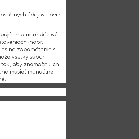
u osobných údajov návrh
upujúceho malé dátové
staveniach (napr.
kies na zapamätanie si
môže všetky súbor
 tak, aby znemožnil ich
bne musieť manuálne
né.