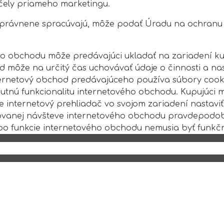
čely priameho marketingu.
neoprávnene spracúvajú, môže podať Úradu na ochran
ho obchodu môže predávajúci ukladať na zariadení k
d môže na určitý čas uchovávať údaje o činnosti a na
Internetový obchod predávajúceho používa súbory coo
utnú funkcionalitu internetového obchodu. Kupujúci 
 internetový prehliadač vo svojom zariadení nastaviť
kovanej návšteve internetového obchodu pravdepodo
ebo funkcie internetového obchodu nemusia byť funkč