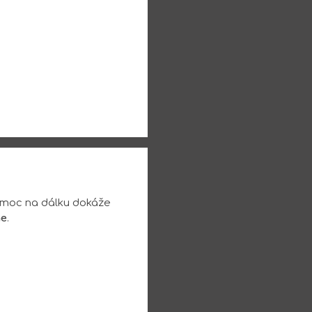
omoc na dálku dokáže
ne
.