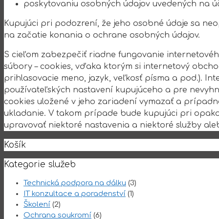
poskytovaniu osobných údajov uvedených na ú
Kupujúci pri podozrení, že jeho osobné údaje sa 
na začatie konania o ochrane osobných údajov.
S cieľom zabezpečiť riadne fungovanie internetové
súbory – cookies, vďaka ktorým si internetový obcho
prihlasovacie meno, jazyk, veľkosť písma a pod.). 
používateľských nastavení kupujúceho a pre nevyhn
cookies uložené v jeho zariadení vymazať a prípadne
ukladanie. V takom prípade bude kupujúci pri opa
upravovať niektoré nastavenia a niektoré služby al
Košík
Kategorie služeb
Technická podpora na dálku
(3)
IT konzultace a poradenství
(1)
Školení
(2)
Ochrana soukromí
(6)