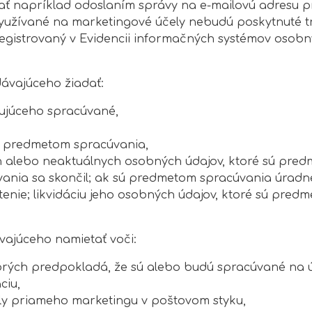
ať napríklad odoslaním správy na e-mailovú adresu 
využívané na marketingové účely nebudú poskytnuté t
egistrovaný v Evidencii informačných systémov osob
ávajúceho žiadať:
pujúceho spracúvané,
m predmetom spracúvania,
h alebo neaktuálnych osobných údajov, ktoré sú pre
cúvania sa skončil; ak sú predmetom spracúvania úrad
tenie; likvidáciu jeho osobných údajov, ktoré sú pred
vajúceho namietať voči:
orých predpokladá, že sú alebo budú spracúvané na 
ciu,
ly priameho marketingu v poštovom styku,