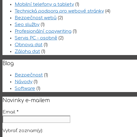
Mobilní telefony a tablety
(1)
Technická podpora pro webové stránky
(4)
Bezpečnost webů
(2)
Seo služby
(1)
Profesionální copywriting
(1)
Servis PC - osobně
(2)
Obnova dat
(1)
Záloha dat
(1)
Blog
Bezpečnost
(1)
Návody
(1)
Software
(1)
Novinky e-mailem
Email
*
Vybrať zoznam(y):