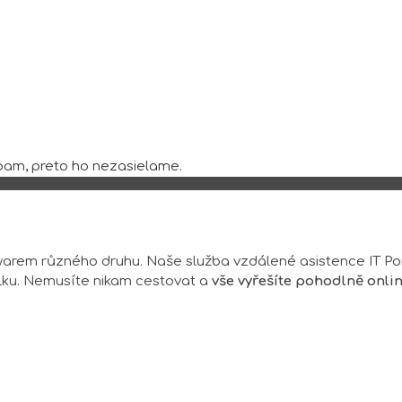
am, preto ho nezasielame.
arem různého druhu. Naše služba vzdálené asistence IT P
lku. Nemusíte nikam cestovat a
vše vyřešíte pohodlně onli