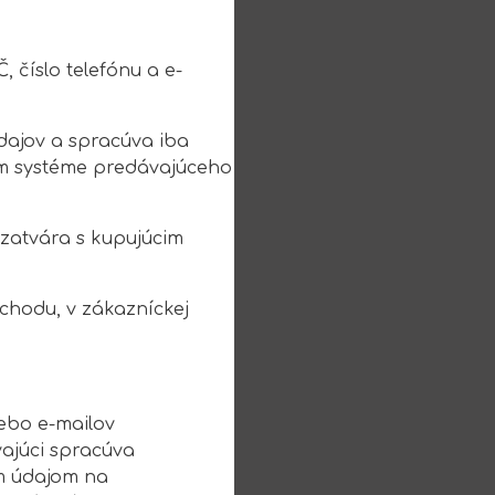
 číslo telefónu a e-
dajov a spracúva iba
om systéme predávajúceho
uzatvára s kupujúcim
chodu, v zákazníckej
ebo e-mailov
vajúci spracúva
ím údajom na