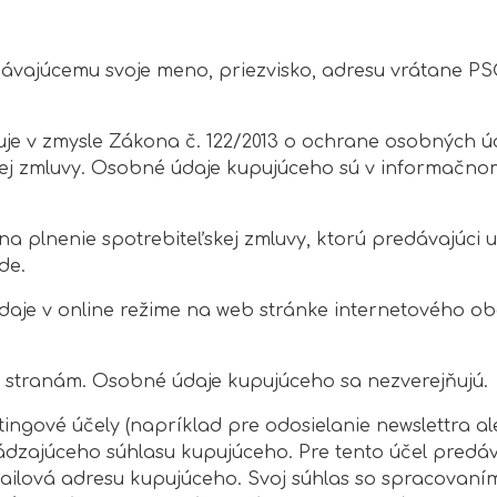
ávajúcemu svoje meno, priezvisko, adresu vrátane PSČ,
je v zmysle Zákona č. 122/2013 o ochrane osobných ú
kej zmluvy. Osobné údaje kupujúceho sú v informačn
na plnenie spotrebiteľskej zmluvy, ktorú predávajúci 
de.
aje v online režime na web stránke internetového ob
stranám. Osobné údaje kupujúceho sa nezverejňujú.
ngové účely (napríklad pre odosielanie newslettra al
hádzajúceho súhlasu kupujúceho. Pre tento účel predá
mailová adresu kupujúceho. Svoj súhlas so spracovan