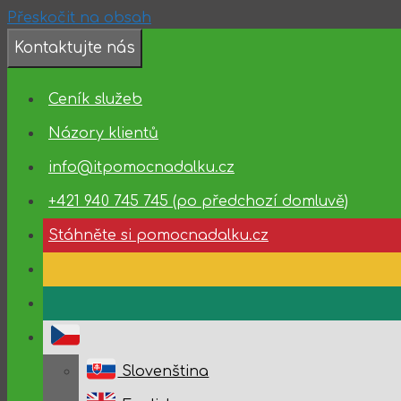
Přeskočit na obsah
Kontaktujte nás
Dostupnost
Ceník služeb
technické
podpory
Názory klientů
info@itpomocnadalku.cz
03.08.2026
–
+421 940 745 745 (po předchozí domluvě)
07.08.2026
Stáhněte si pomocnadalku.cz
Slovenština